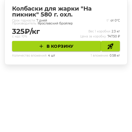
Колбаски для жарки "На
пикник" 580 г. охл.
Cрок годности:
7
дней
t°:
от 0°C
Производитель:
Ярославский бройлер
325
₽/кг
Вес 1 коробки:
2.3
кг
с ндс 10%
Цена за коробку:
747.50
₽
В КОРЗИНУ
Количество вложений:
4
шт
1 вложение:
0.58
кг