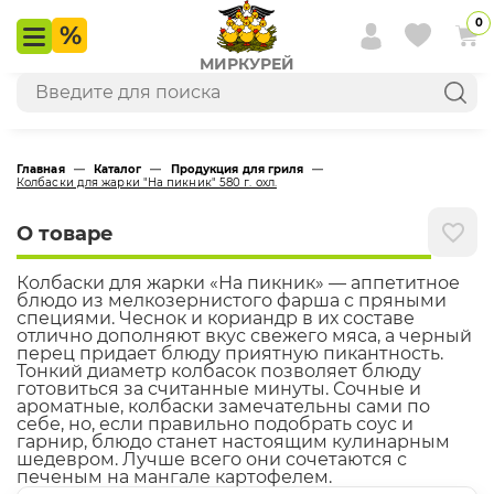
0
МИРКУРЕЙ
Главная
—
Каталог
—
Продукция для гриля
—
Колбаски для жарки "На пикник" 580 г. охл.
О товаре
Колбаски для жарки «На пикник» — аппетитное
блюдо из мелкозернистого фарша с пряными
специями. Чеснок и кориандр в их составе
отлично дополняют вкус свежего мяса, а черный
перец придает блюду приятную пикантность.
Тонкий диаметр колбасок позволяет блюду
готовиться за считанные минуты. Сочные и
ароматные, колбаски замечательны сами по
себе, но, если правильно подобрать соус и
гарнир, блюдо станет настоящим кулинарным
шедевром. Лучше всего они сочетаются с
печеным на мангале картофелем.