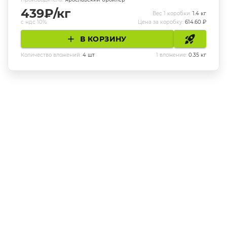
439
₽/кг
Вес 1 коробки:
1.4
кг
с ндс 10%
Цена за коробку:
614.60
₽
В КОРЗИНУ
Количество вложений:
4
шт
1 вложение:
0.35
кг