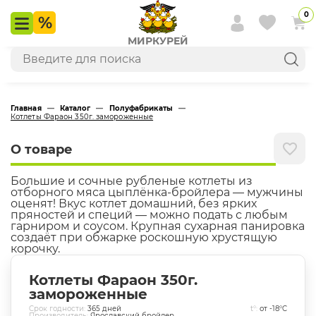
0
МИРКУРЕЙ
Главная
—
Каталог
—
Полуфабрикаты
—
Котлеты Фараон 350г. замороженные
О товаре
Большие и сочные рубленые котлеты из
отборного мяса цыплёнка-бройлера — мужчины
оценят! Вкус котлет домашний, без ярких
пряностей и специй — можно подать с любым
гарниром и соусом. Крупная сухарная панировка
создаёт при обжарке роскошную хрустящую
корочку.
Котлеты Фараон 350г.
замороженные
Cрок годности:
365
дней
t°:
от -18°C
Производитель:
Ярославский бройлер