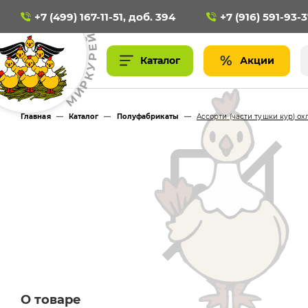
+7 (499) 167-11-51, доб. 394
+7 (916) 591-93-
Й
Е
Р
Акции
У
К
Р
И
М
Главная
—
Каталог
—
Полуфабрикаты
—
Ассорти (части тушки кур) о
О товаре