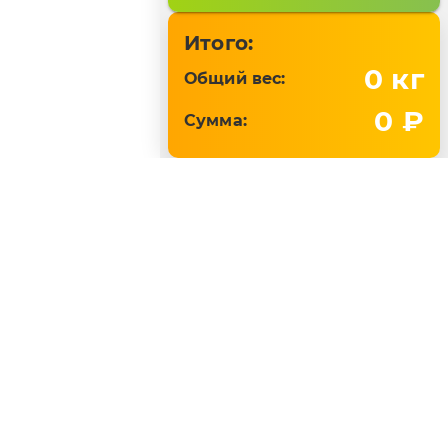
Итого:
0
кг
Общий вес:
0 ₽
Сумма:
Поддержка online