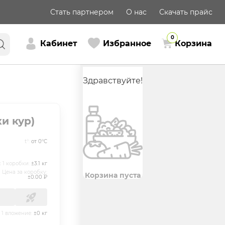
Стать партнером
О нас
Скачать прайс
0
Кабинет
Избранное
Корзина
Здравствуйте!
и кур)
t°:
от 0°C
 1 коробки:
±
3.1
кг
Цена за коробку:
Корзина пуста
±
0.00
₽
1 вложение:
±
0
кг