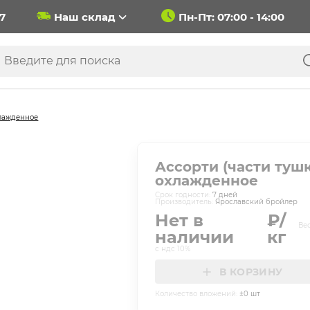
37
Наш склад
Пн-Пт: 07:00 - 14:00
хлажденное
Ассорти (части тушк
охлажденное
Cрок годности:
7
дней
Производитель:
Ярославский бройлер
Нет в
₽/
Вес
наличии
кг
с ндс 10%
В КОРЗИНУ
Количество вложений:
±
0
шт