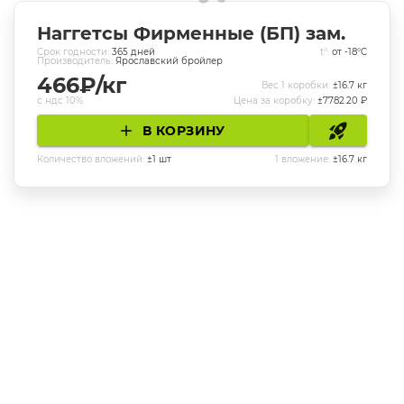
Наггетсы Фирменные (БП) зам.
Cрок годности:
365
дней
t°:
от -18°C
Производитель:
Ярославский бройлер
466
₽/кг
Вес 1 коробки:
±
16.7
кг
с ндс 10%
Цена за коробку:
±
7782.20
₽
В КОРЗИНУ
Количество вложений:
±
1
шт
1 вложение:
±
16.7
кг