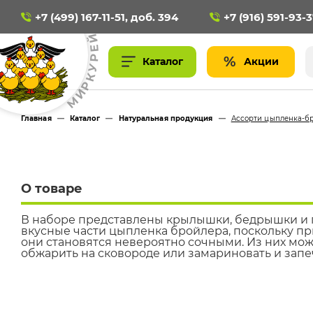
+7 (499) 167-11-51, доб. 394
+7 (916) 591-93-
Й
Е
Р
Акции
У
К
Р
И
М
Главная
—
Каталог
—
Натуральная продукция
—
Ассорти цыпленка-бро
О товаре
В наборе представлены крылышки, бедрышки и г
вкусные части цыпленка бройлера, поскольку п
они становятся невероятно сочными. Из них мож
обжарить на сковороде или замариновать и запеч