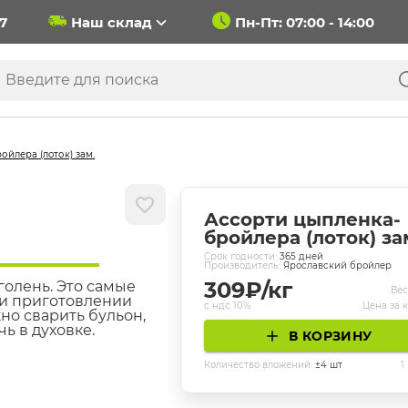
37
Наш склад
Пн-Пт: 07:00 - 14:00
йлера (лоток) зам.
Ассорти цыпленка-
бройлера (лоток) за
Cрок годности:
365
дней
Производитель:
Ярославский бройлер
309
₽/кг
олень. Это самые
Вес
ри приготовлении
с ндс 10%
Цена за 
но сварить бульон,
ь в духовке.
В КОРЗИНУ
Количество вложений:
±
4
шт
1