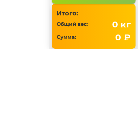
Итого:
0
кг
Общий вес:
0 ₽
Сумма:
Поддержка online