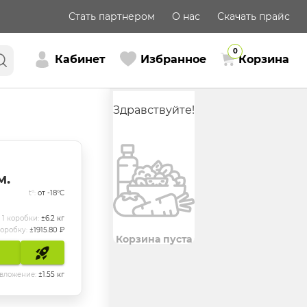
Стать партнером
О нас
Скачать прайс
0
Кабинет
Избранное
Корзина
Здравствуйте!
м.
t°:
от -18°C
 1 коробки:
±
6.2
кг
коробку:
±
1915.80
₽
Корзина пуста
 вложение:
±
1.55
кг