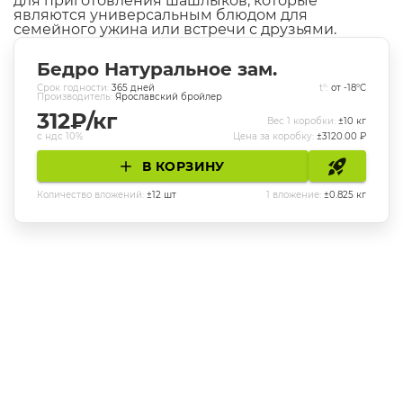
для приготовления шашлыков, которые
являются универсальным блюдом для
семейного ужина или встречи с друзьями.
Бедро Натуральное зам.
Cрок годности:
365
дней
t°:
от -18°C
Производитель:
Ярославский бройлер
312
₽/кг
Вес 1 коробки:
±
10
кг
с ндс 10%
Цена за коробку:
±
3120.00
₽
В КОРЗИНУ
Количество вложений:
±
12
шт
1 вложение:
±
0.825
кг