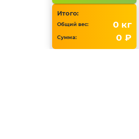
Итого:
0
кг
Общий вес:
0 ₽
Сумма:
Поддержка online