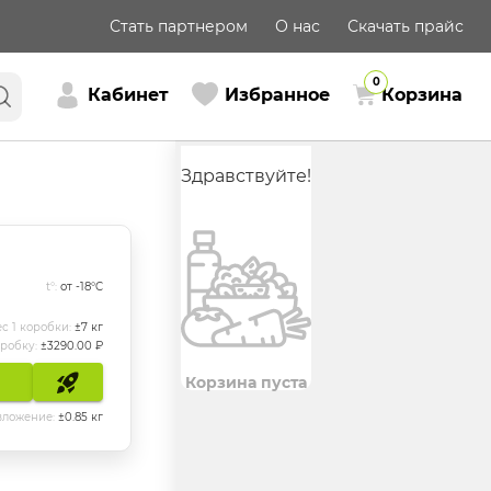
Стать партнером
О нас
Скачать прайс
0
Кабинет
Избранное
Корзина
Здравствуйте!
t°:
от -18°C
с 1 коробки:
±
7
кг
оробку:
±
3290.00
₽
Корзина пуста
 вложение:
±
0.85
кг