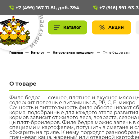
+7 (499) 167-11-51, доб. 394
+7 (916) 591-93-
Й
Е
Р
Акции
У
К
Р
И
М
Главная
—
Каталог
—
Натуральная продукция
—
Филе бедра зам.
О товаре
Филе бедра — сочное, плотное и вкусное мясо ц
содержит полезные витамины: А, РР, С, Е, микро
Сочность и питательность филе обеспечивают 
корма, подобранные для каждого этапа развития
кормов зависит от живого веса, возраста, сезона
цыплят-бройлеров. Филе бедра можно запечь в 
специями и картофелем, потушить в сметане и с
обжарить на гриле. К нему подходят разнообраз
гречневая каша, жареный или отварной картофел