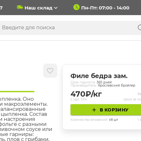
37
Наш склад
Пн-Пт: 07:00 - 14:00
Филе бедра зам.
Cрок годности:
365
дней
Производитель:
Ярославский бройлер
470
₽/кг
Ве
ыпленка. Оно
с ндс 10%
Цена за к
- и макроэлементы.
сбалансированные
В КОРЗИНУ
 цыпленка. Состав
 и настроения
Количество вложений:
±
8
шт
1
фольге с разными
ливочном соусе или
ные гарниры:
ь, плов с грибами,