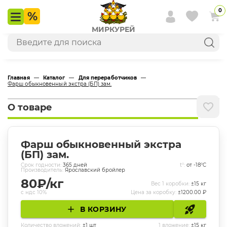
0
МИРКУРЕЙ
Главная
—
Каталог
—
Для переработчиков
—
Фарш обыкновенный экстра (БП) зам.
О товаре
Фарш обыкновенный экстра
(БП) зам.
Cрок годности:
365
дней
t°:
от -18°C
Производитель:
Ярославский бройлер
80
₽/кг
Вес 1 коробки:
±
15
кг
с ндс 10%
Цена за коробку:
±
1200.00
₽
В КОРЗИНУ
Количество вложений:
±
1
шт
1 вложение:
±
15
кг